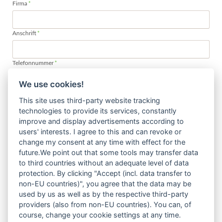
Pflichtfeld
Firma
*
Pflichtfeld
Anschrift
*
Pflichtfeld
Telefonnummer
*
We use cookies!
Pflichtfeld
Ansprechpartner
*
This site uses third-party website tracking
technologies to provide its services, constantly
improve and display advertisements according to
Pflichtfeld
E-Mail-Adresse für Rg.:
*
users' interests. I agree to this and can revoke or
change my consent at any time with effect for the
future.We point out that some tools may transfer data
Bitte beachten Sie, dass auch bei der elektronischen Rechnung die
to third countries without an adequate level of data
gesetzlichen Aufbewahrungsfristen gelten!
protection. By clicking "Accept (incl. data transfer to
Bei Rückfragen stehen wir Ihnen gerne zur Verfügung unter 02573/9584 0.
non-EU countries)", you agree that the data may be
used by us as well as by the respective third-party
providers (also from non-EU countries). You can, of
course, change your cookie settings at any time.
ABSENDEN