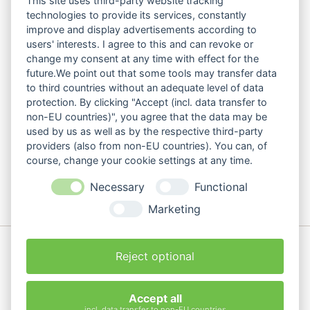
This site uses third-party website tracking
technologies to provide its services, constantly
improve and display advertisements according to
users' interests. I agree to this and can revoke or
change my consent at any time with effect for the
future.We point out that some tools may transfer data
to third countries without an adequate level of data
protection. By clicking "Accept (incl. data transfer to
non-EU countries)", you agree that the data may be
used by us as well as by the respective third-party
Vakuum-Hebegerät SH-2500-UNI B
providers (also from non-EU countries). You can, of
max. Tragfähigkeit in kg ca.: 2.500
course, change your cookie settings at any time.
Eigengewicht in kg ca.: 117
Necessary
Functional
Details zum Mietgerät
Marketing
© Copyright 2026. Berning Miet- und Vertriebs GmbH. Alle Rechte
Reject optional
vorbehalten.
Accept all
Navigation
Impressum
Datenschutz
Wissenswert
AGB
incl. data transfer to non-EU countries