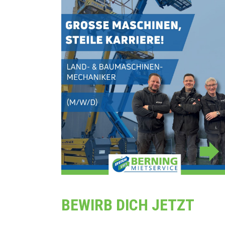
LKW- & Anhänger-Kräne
Beton
Minikräne
Trenn
Glassauger & Lifter
Gabelstapler & Fördertechnik
BEWIRB DICH JETZT