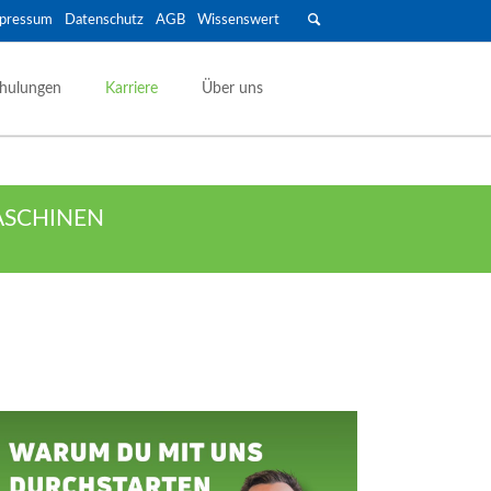
pressum
Datenschutz
AGB
Wissenswert
Navigation
überspringen
hulungen
Karriere
Über uns
Anhänger & Transport
ASCHINEN
Geschlossene Anhänger
Maschinen- & Autotransport
Offene Anhänger