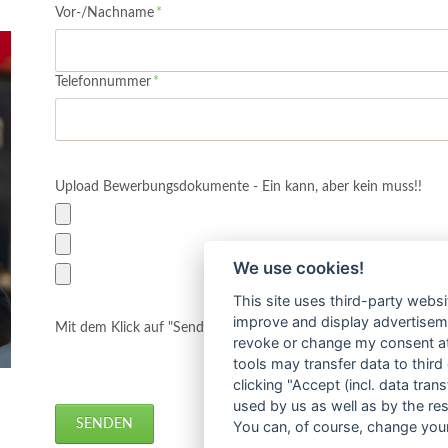
Pflichtfeld
Vor-/Nachname
*
Pflichtfeld
Telefonnummer
*
Upload Bewerbungsdokumente - Ein kann, aber kein muss!!
We use cookies!
This site uses third-party websi
improve and display advertisemen
Mit dem Klick auf "Senden" bestätigst Du unsere
Datenschutz
revoke or change my consent at 
tools may transfer data to third
clicking "Accept (incl. data tra
used by us as well as by the re
SENDEN
You can, of course, change your