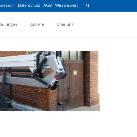
pressum
Datenschutz
AGB
Wissenswert
Navigation
überspringen
hulungen
Karriere
Über uns
Anhänger & Transport
Geschlossene Anhänger
Maschinen- & Autotransport
Offene Anhänger