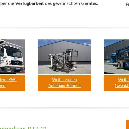
über die
Verfügbarkeit
des gewünschten Gerätes.
P
 den LKW-
Weiter zu den
Weite
nen
Anhänger-Bühnen
Gelenkt