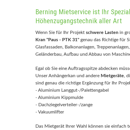
LKW- & Anhänger-Kräne
Beton
Berning Mietservice ist Ihr Spezia
Minikräne
Trenn
Glassauger & Lifter
Höhenzugangstechnik aller Art
Gabelstapler & Fördertechnik
Wenn Sie für Ihr Projekt
schwere Lasten
in gr
Kran "Paus - PTK 31"
genau das Richtige für S
Glasfassaden, Balkonanlagen, Treppenanlagen,
Geländerbau, Aufbau und Abbau von Maschine
Egal ob Sie eine Auftragsspitze abdecken müss
Unser Anhängerkan und andere
Mietgeräte
, d
sind genau die richtige Ergänzung für Ihr Proj
- Aluminium Langgut-/Palettengabel
- Aluminium Kippmulde
- Dachziegelverteiler-/zange
- Vakuumlifter
Das Mietgerät Ihrer Wahl können sie einfach te