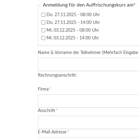
LKW- & Anhänger-Kräne
Beton
Pflichtfeld
Anmeldung für den Auffrischungskurs am
*
Minikräne
Trenn
Do. 27.11.2025 - 08:00 Uhr
Glassauger & Lifter
Do. 27.11.2025 - 14:00 Uhr
Gabelstapler & Fördertechnik
Mi. 03.12.2025 - 08:00 Uhr
Mi. 03.12.2025 - 14:00 Uhr
Name & Vorname der Teilnehmer (Mehrfach Eingabe 
Rechnungsanschrift:
Pflichtfeld
Firma
*
Pflichtfeld
Anschrift
*
Pflichtfeld
E-Mail-Adresse
*