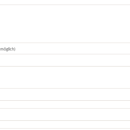
bau- & Sanierung
schneider
möglich)