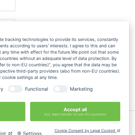
leichbar teilgenommen haben.
te tracking technologies to provide its services, constantly
ts according to users' interests. I agree to this and can
iert werden.
any time with effect for the future.We point out that some
 countries without an adequate level of data protection. By
nsfer to non-EU countries)", you agree that the data may be
spective third-party providers (also from non-EU countries).
 cookie settings at any time.
ry
Functional
Marketing
Accept all
incl. data transfer to non-EU countries
swert
AGB
Cookie-Einstellungen ändern
Cookie Consent by Legal Cockpit
int
Settings