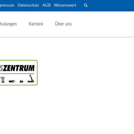
pressum
Datenschutz
AGB
Wissenswert
Navigation
überspringen
hulungen
Karriere
Über uns
Anhänger & Transport
Geschlossene Anhänger
Maschinen- & Autotransport
Offene Anhänger