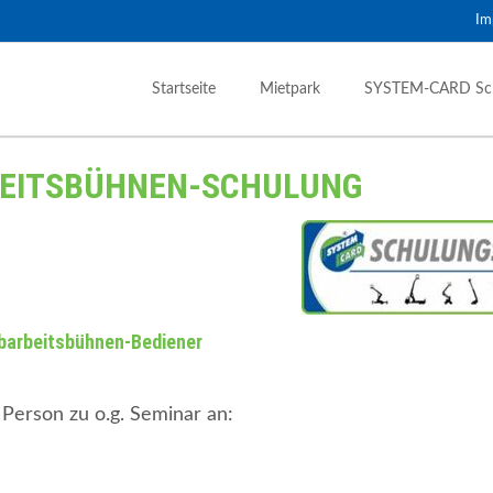
Im
Startseite
Mietpark
SYSTEM-CARD Sc
schinen
Forst & Garten
BEITSBÜHNEN-SCHULUNG
oplader Starr
Gartentechnik
oplader Roto
Holztechnik
 1,0 – 6,0 to
der & Dumper
bar
beitsbühnen-Bediener
htungstechnik
erzeuger & Lichtmast
uchhämmer
 Person zu o.g. Seminar an:
mheber- & Zangen
nen