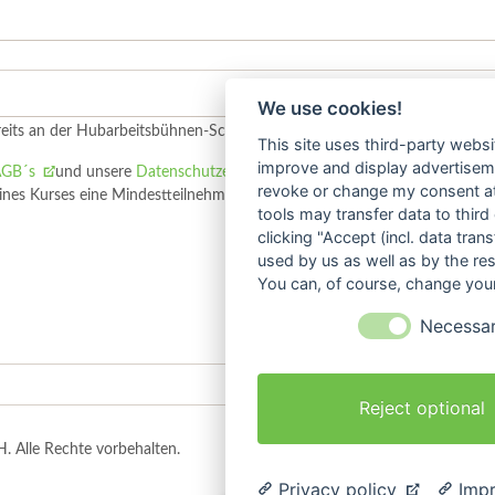
We use cookies!
bereits an der Hubarbeitsbühnen-Schulung nach DGUV 308-008 oder verg
This site uses third-party websi
improve and display advertisemen
AGB´s
und unsere
Datenschutzerklärung
, die mit der Anmeldung akzept
revoke or change my consent at 
es Kurses eine Mindestteilnehmerzahl erforderlich ist.
tools may transfer data to third
clicking "Accept (incl. data tra
used by us as well as by the re
You can, of course, change your
Necessa
Reject optional
Navigation
. Alle Rechte vorbehalten.
Impressum
Datenschutz
Wissen
überspringen
Privacy policy
Impr