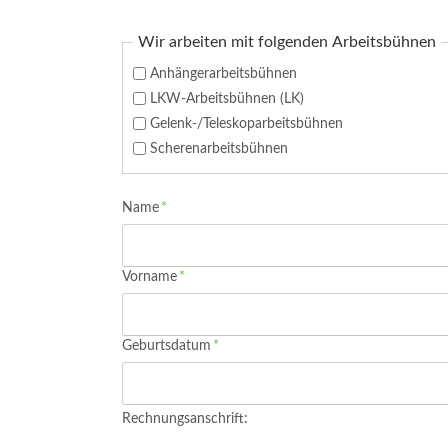
LKW- & Anhänger-Kräne
Beton
Minikräne
Trenn
Wir arbeiten mit folgenden Arbeitsbühnen
Glassauger & Lifter
Anhängerarbeitsbühnen
Gabelstapler & Fördertechnik
LKW-Arbeitsbühnen (LK)
Gelenk-/Teleskoparbeitsbühnen
Scherenarbeitsbühnen
Pflichtfeld
Name
*
Pflichtfeld
Vorname
*
Pflichtfeld
Geburtsdatum
*
Rechnungsanschrift: