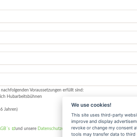
nachfolgenden Voraussetzungen erfüllt sind:
reich Hubarbeitsbühnen
We use cookies!
16 Jahren)
This site uses third-party websi
improve and display advertisemen
revoke or change my consent at 
AGB´s
und unsere
Datenschutzerklärung
, die mit der Anmeldung akzept
tools may transfer data to third