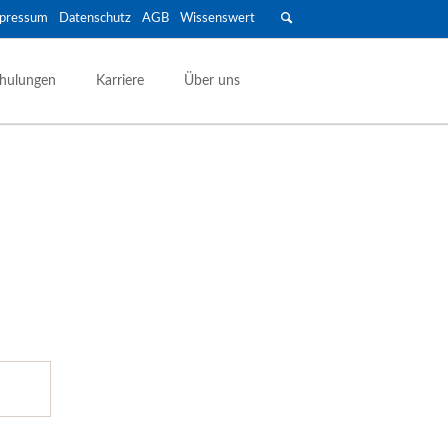
pressum
Datenschutz
AGB
Wissenswert
Navigation
überspringen
hulungen
Karriere
Über uns
Anhänger & Transport
Geschlossene Anhänger
Maschinen- & Autotransport
Offene Anhänger