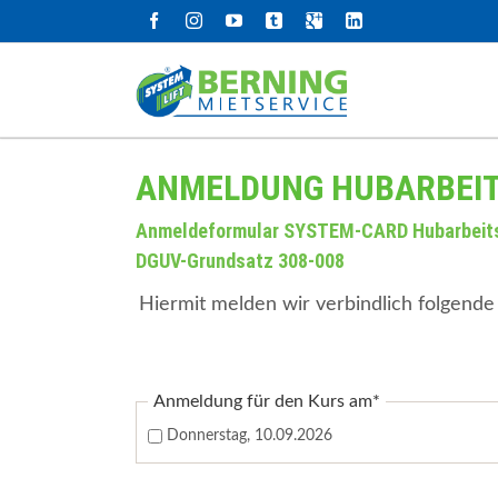
Navigation
SUCHEN
überspringen
Arbeitsbühnen
Bauma
ANMELDUNG HUBARBEI
LKW-Arbeitsbühnen bis 3,5 to
Telesk
Anmeldeformular SYSTEM-CARD Hubarbeit
DGUV-Grundsatz 308-008
LKW-Arbeitsbühnen ab 3,5 to
Telesk
Anhängerbühnen
Bagger
Hiermit melden wir verbindlich folgende
Raupen- & Kettenbühnen
Radla
Scherenbühnen Elektro
Verdic
Scherenbühnen Allrad
Strom
Pflichtfeld
Anmeldung für den Kurs am
*
Gelenkteleskopbühnen
Abbr
Donnerstag, 10.09.2026
Teleskopbühnen
Vakuu
Personen- und Materiallifte
Trock