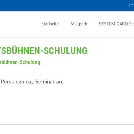
Im
Startseite
Mietpark
SYSTEM-CARD Sc
schinen
Forst & Garten
TSBÜHNEN-SCHULUNG
oplader Starr
Gartentechnik
sbühnen-Schulung
oplader Roto
Holztechnik
 1,0 – 6,0 to
 Person zu o.g. Seminar an:
der & Dumper
htungstechnik
erzeuger & Lichtmast
uchhämmer
mheber- & Zangen
nen