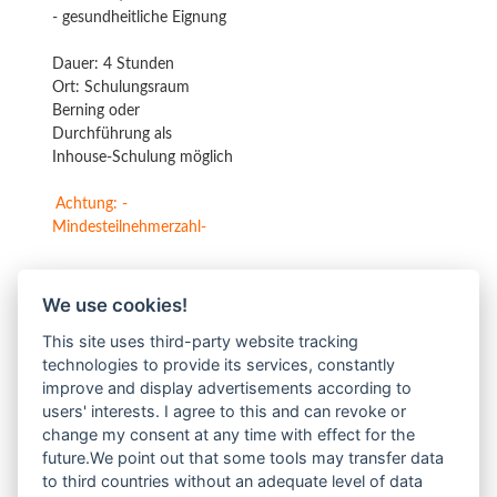
- gesundheitliche Eignung
Dauer: 4 Stunden
Ort: Schulungsraum
Berning oder
Durchführung als
Inhouse-Schulung möglich
Achtung: -
Mindesteilnehmerzahl-
Die PSAgA-Schulungen werden nach Bedarf organisiert.
We use cookies!
Wenn Sie Interesse an der Teilnahme an unserer
This site uses third-party website tracking
Anwenderschulung für PSAgA haben, nutzen Sie den
technologies to provide its services, constantly
nachfolgenden Button und registrieren sich als
improve and display advertisements according to
Interessent.
users' interests. I agree to this and can revoke or
change my consent at any time with effect for the
REGISTRIERUNG
future.We point out that some tools may transfer data
to third countries without an adequate level of data